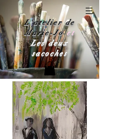
L'atelier de
Marie-Jo
et
Les deux
sacoches